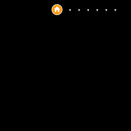
 ▾
 ▾
 ▾
 ▾
 ▾
 ▾