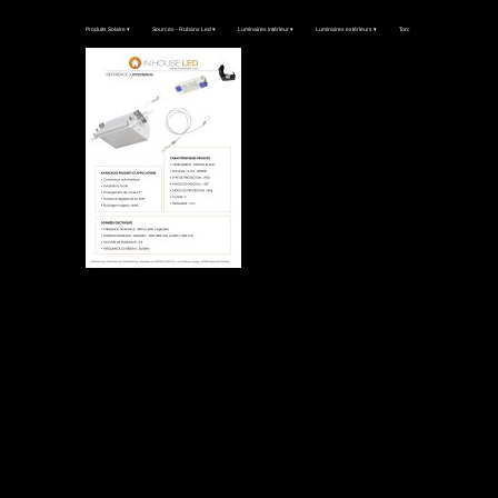
Produits Solaire
 ▾
Sources - Rubans Led
 ▾
Luminaires intérieur
 ▾
Luminaires extérieurs
 ▾
Torche - frontale
 ▾
Divers
 ▾