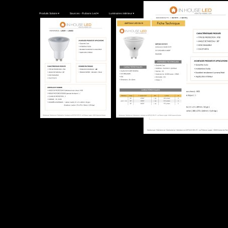
Produits Solaire
 ▾
Sources - Rubans Led
 ▾
Luminaires intérieur
 ▾
Luminaires extérieurs
 ▾
Torche - frontale
 ▾
Divers
 ▾