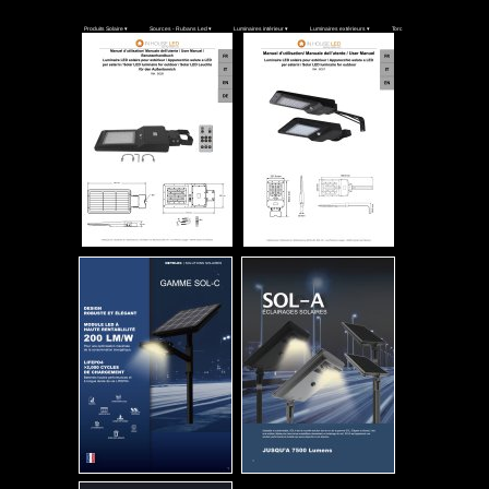
Produits Solaire
 ▾
Sources - Rubans Led
 ▾
Luminaires intérieur
 ▾
Luminaires extérieurs
 ▾
Torche - frontale
 ▾
Divers
 ▾